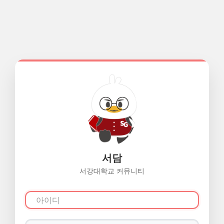
서담
서강대학교 커뮤니티