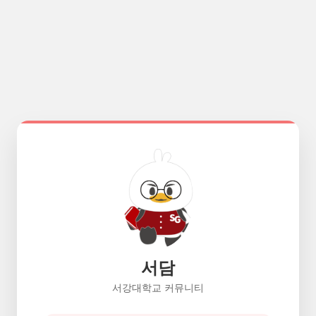
서담
서강대학교 커뮤니티