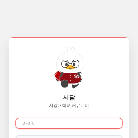
서담
서강대학교 커뮤니티