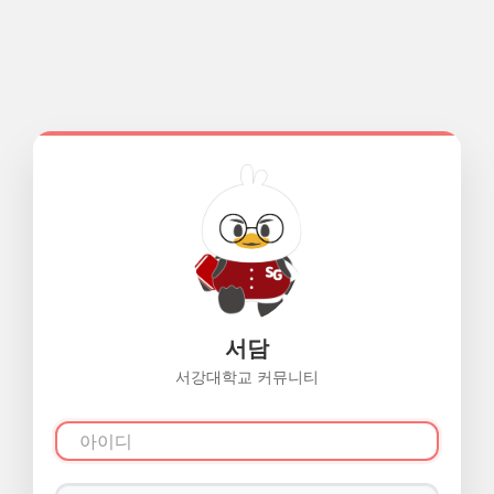
서담
서강대학교 커뮤니티