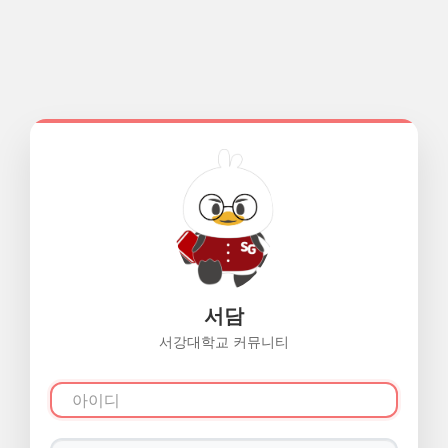
서담
서강대학교 커뮤니티