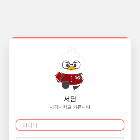
서담
서강대학교 커뮤니티