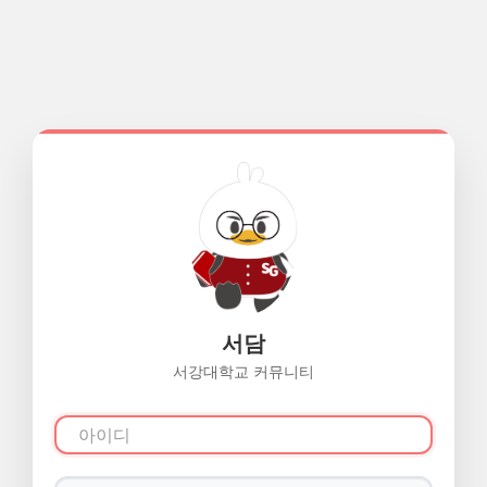
서담
서강대학교 커뮤니티