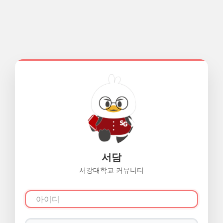
서담
서강대학교 커뮤니티