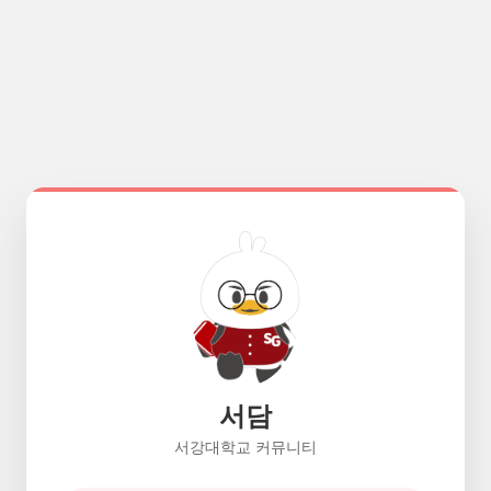
서담
서강대학교 커뮤니티