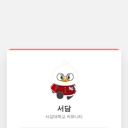
서담
서강대학교 커뮤니티