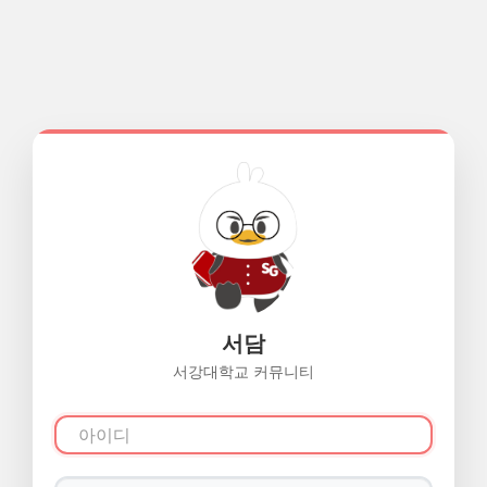
서담
서강대학교 커뮤니티