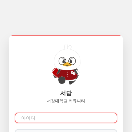
서담
서강대학교 커뮤니티