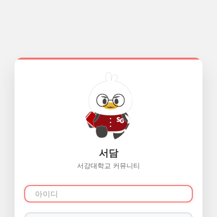
서담
서강대학교 커뮤니티