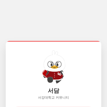
서담
서강대학교 커뮤니티