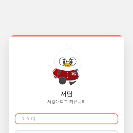
서담
서강대학교 커뮤니티