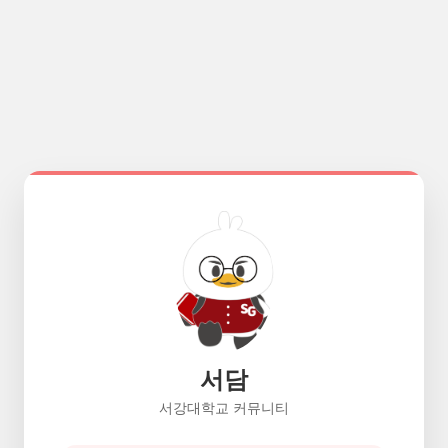
서담
서강대학교 커뮤니티