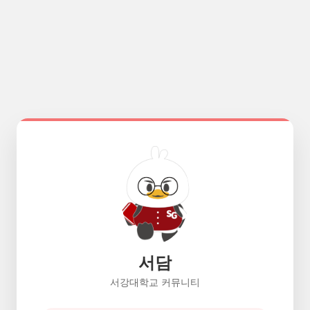
서담
서강대학교 커뮤니티