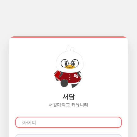
서담
서강대학교 커뮤니티