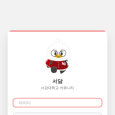
서담
서강대학교 커뮤니티