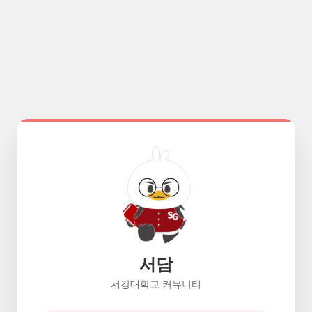
서담
서강대학교 커뮤니티