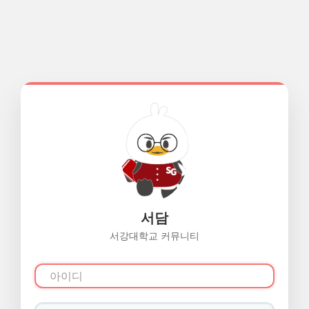
서담
서강대학교 커뮤니티