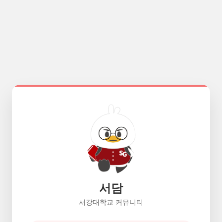
서담
서강대학교 커뮤니티