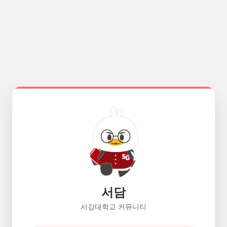
서담
서강대학교 커뮤니티