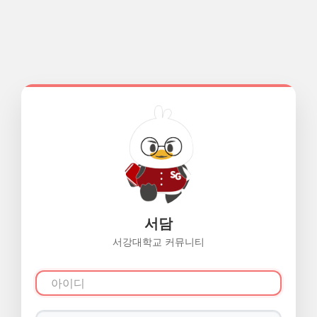
서담
서강대학교 커뮤니티