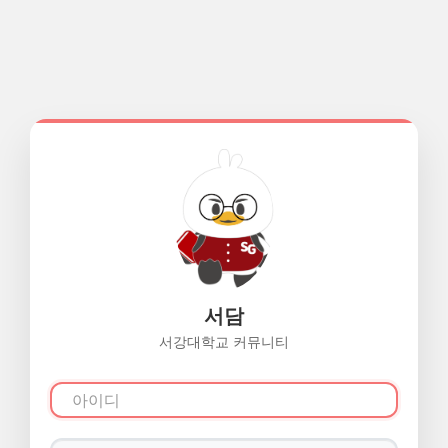
서담
서강대학교 커뮤니티