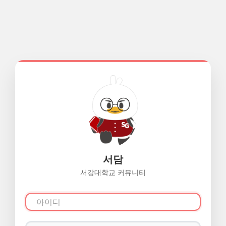
서담
서강대학교 커뮤니티