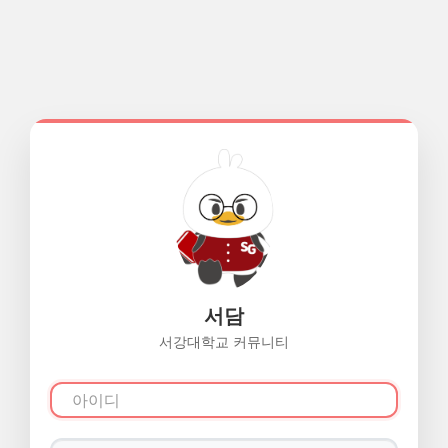
서담
서강대학교 커뮤니티