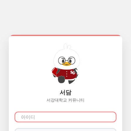
서담
서강대학교 커뮤니티