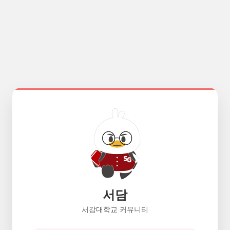
서담
서강대학교 커뮤니티