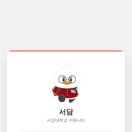
서담
서강대학교 커뮤니티