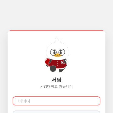
서담
서강대학교 커뮤니티