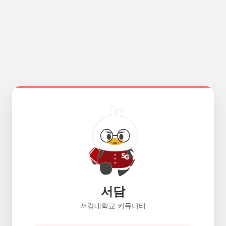
서담
서강대학교 커뮤니티