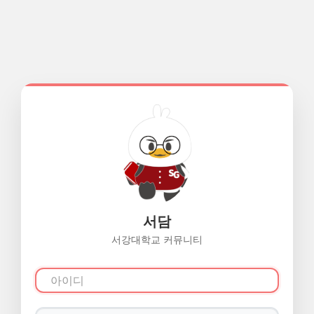
서담
서강대학교 커뮤니티