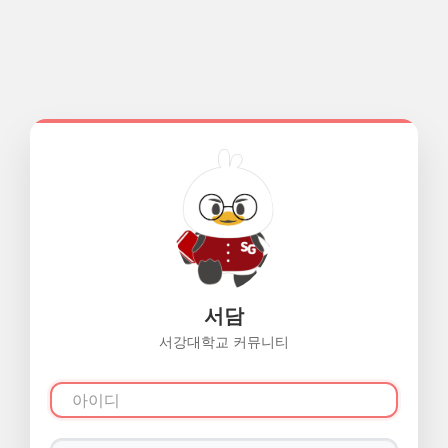
서담
서강대학교 커뮤니티