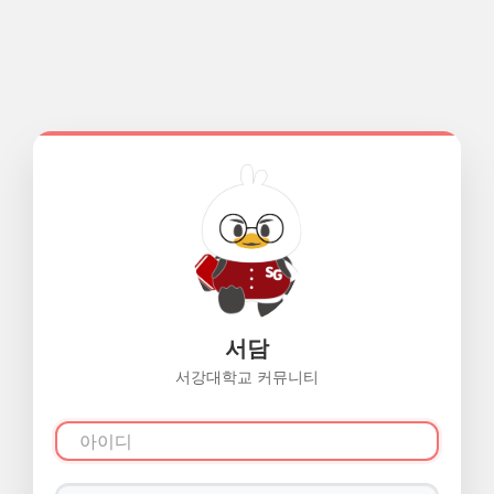
서담
서강대학교 커뮤니티