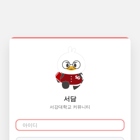
서담
서강대학교 커뮤니티