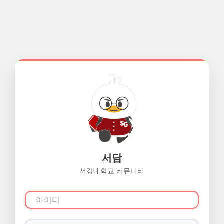
서담
서강대학교 커뮤니티