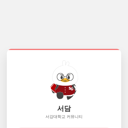
서담
서강대학교 커뮤니티