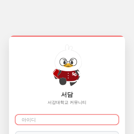
서담
서강대학교 커뮤니티