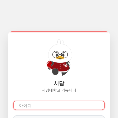
서담
서강대학교 커뮤니티