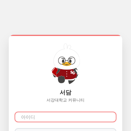
서담
서강대학교 커뮤니티