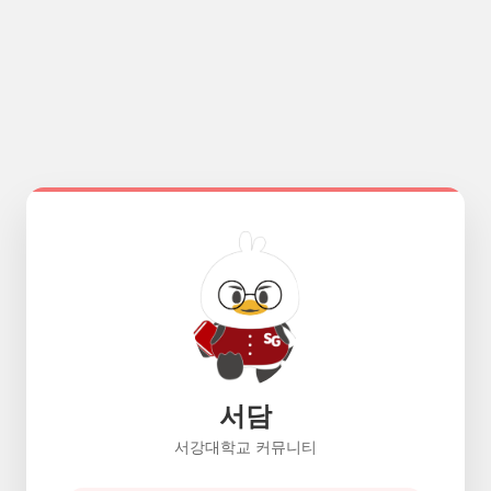
서담
서강대학교 커뮤니티