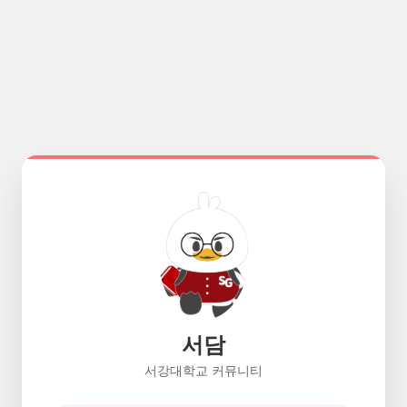
서담
서강대학교 커뮤니티