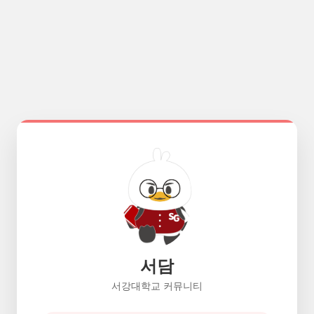
서담
서강대학교 커뮤니티