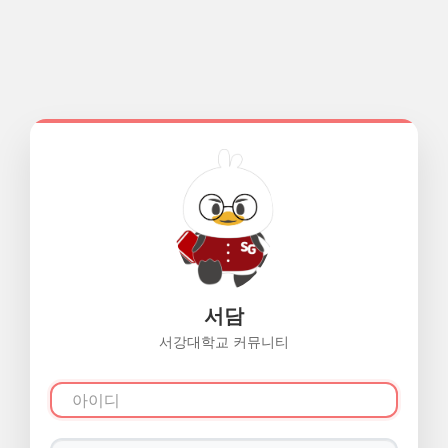
서담
서강대학교 커뮤니티