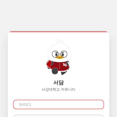
서담
서강대학교 커뮤니티