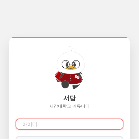
서담
서강대학교 커뮤니티