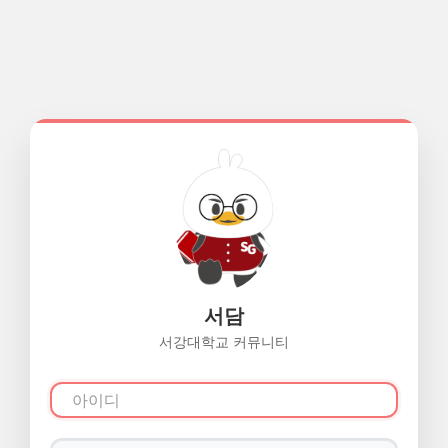
서담
서강대학교 커뮤니티