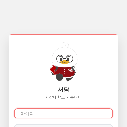
서담
서강대학교 커뮤니티