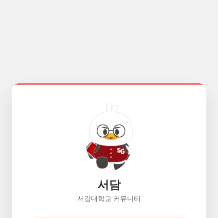
서담
서강대학교 커뮤니티